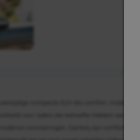
 veelzijdige compacte SUV die comfort, moderne t
wikkeld voor rijders die behoefte hebben aan een
oderne voorzieningen. Dankzij zijn comfortabele i