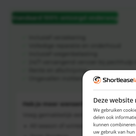
Standaard 100% ontzorgd onderweg
Inclusief verzekering
Volledige reparatie en onderhoud
Inclusief wegenbelasting
24/7 vervangend vervoer bij pechhulp 
Rente en afschrijving
Ongevallen inzittendenverzekering
Deze website 
Heb je meer wensen?
We gebruiken cookie
Voeg gemakkelijk een van de extra opties
delen ook informatie
kunnen combineren m
All season of winterbanden
uw gebruik van hun