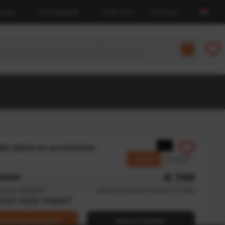
rvice
Kennisbank
Over ons
Contact
alle opties en accessoires
Zakelijk
Particulier
lease
€ 799
g kan afwijken
vanaf euro per maand, ex. btw
nen wij je helpen?
ferte aanvragen
Direct bellen