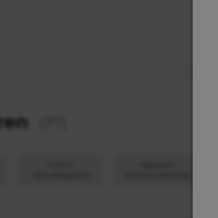
ren
(77)
Actieve
Adaptieve
rijstrookassistent
bochtenverlichting