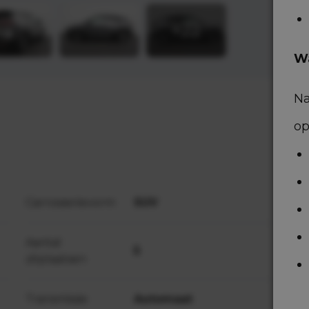
Wa
Na
op
Carrosserievorm
SUV
V
Aantal
5
A
zitplaatsen
Transmissie
Automaat
G