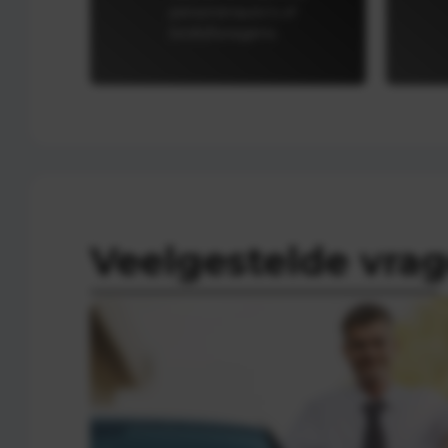
personenauto’s of
bedrijfswagens.
Veelgestelde vra