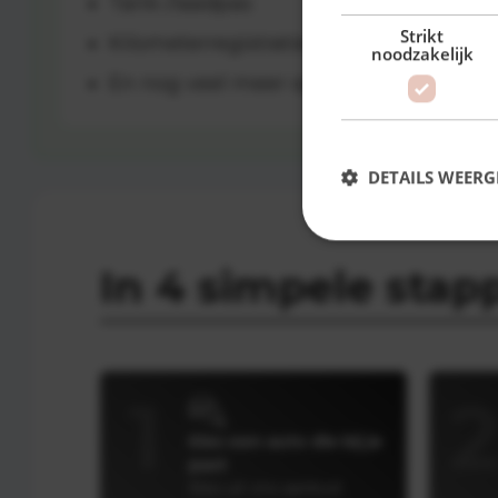
Tank-/laadpas
Strikt
Kilometerregistratie
noodzakelijk
En nog veel meer opties
DETAILS WEERG
In 4 simpele stap
1
Kies een auto die bij je
past
Kies uit ons aanbod