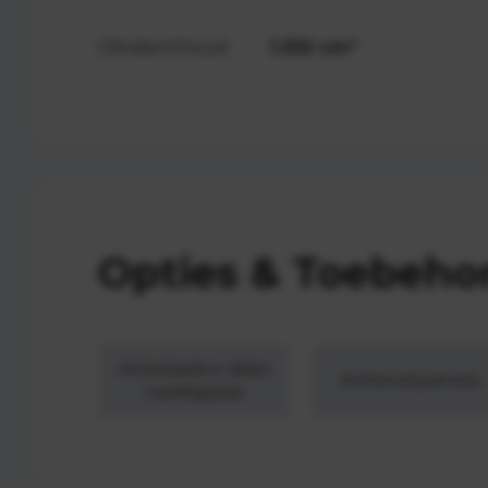
Cilinderinhoud
1.332 cm³
Opties & Toebeho
Achterbank in delen
Achteruitrijcamera
neerklapbaar