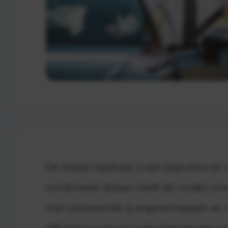
De Nissan Qashqai is een populaire en
combineert. Nissan heeft dit model ont
met uitstekende rij-eigenschappen en m