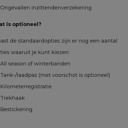
Ongevallen inzittendenverzekering
t is optioneel?
ast de standaardopties zijn er nog een aantal
ties waaruit je kunt kiezen:
All season of winterbanden
Tank-/laadpas (met voorschot is optioneel)
ermogen
158 stuks
Kilometerregistratie
Trekhaak
antal deuren
5
Bestickering
ewicht
1,368 kg