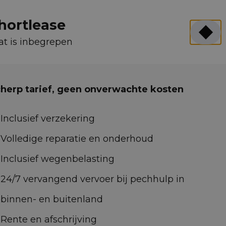
ing aan huis in Nederland
hortlease
aarcijfers nodig
t is inbegrepen
Waarmee kan Bram u helpen?
0887001888
commercie@shortleaseland.nl
herp tarief, geen onverwachte kosten
Inclusief verzekering
Volledige reparatie en onderhoud
Inclusief wegenbelasting
24/7 vervangend vervoer bij pechhulp in
binnen- en buitenland
Rente en afschrijving