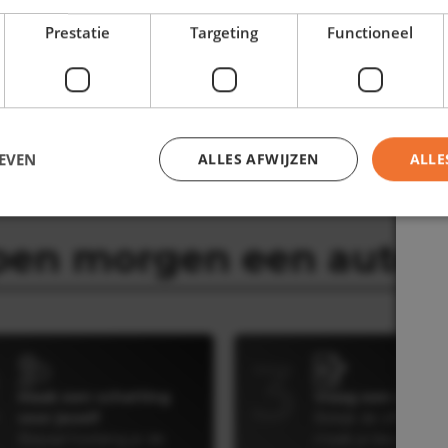
Prestatie
Targeting
Functioneel
EVEN
ALLES AFWIJZEN
ALLE
pen morgen een auto v
2
3
Maak een schatting
Vraag een offert
voor jezelf
Bekijk de offerte(s)
Bepaal hoelang je de
maak je keuze en 