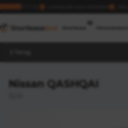
4.7 / 5.0
Levering aan huis in Nederland
Geen 
Shortleaseland
388
Shortlease
Personenauto
Terug
Nissan QASHQAI
SUV