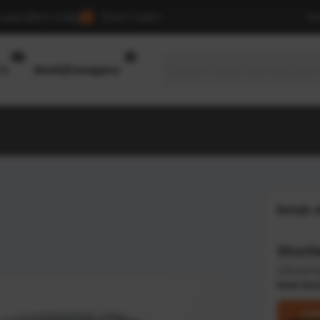
jaarcijfers nodig
Direct rijden
Se
239
149
’s
Bedrijfswagens
Bekijk 
Short
Uitvoerin
Hoe kun
Of