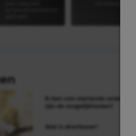
auto nodig hebt
het leasecontract.
en hoeveel kilometers je
gaat rijden.
gen
Ik ben een startende ondernem
zijn de mogelijkheden?
Wat is shortlease?