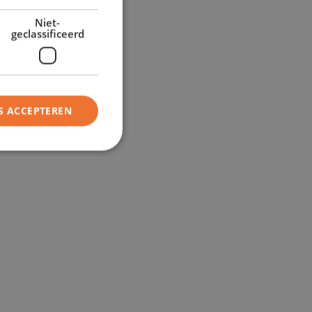
Niet-
geclassificeerd
S ACCEPTEREN
oor je deur!
4
e aan
Rijd weg in je
,
leaseauto
teken
Geniet van je leaseauto!