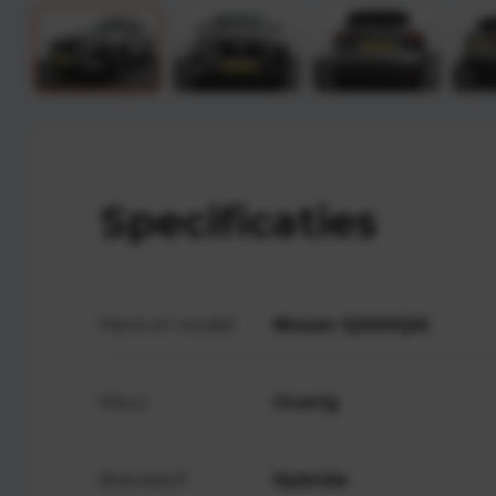
Specificaties
Merk en model
Nissan QASHQAI
Kleur
Overig
Brandstof
Hybride