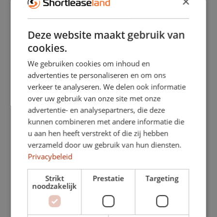
×
(afhankelijk van lengte/hoogte)
• Laadvermogen: tot ca. 1.400 kg
Deze website maakt gebruik van
• Trekgewicht: tot ca. 2.500 kg
cookies.
(uitvoeringsafhankelijk)
We gebruiken cookies om inhoud en
advertenties te personaliseren en om ons
• Motoren (diesel): 1.5 / 2.0 CDTi 100, 120,
verkeer te analyseren. We delen ook informatie
over uw gebruik van onze site met onze
150 pk
advertentie- en analysepartners, die deze
• Elektrisch: Vivaro-e, volledig elektrisch
kunnen combineren met andere informatie die
u aan hen heeft verstrekt of die zij hebben
voor zero-emissie zones
verzameld door uw gebruik van hun diensten.
Privacybeleid
• Transmissie: handgeschakeld of
automaat
Strikt
Prestatie
Targeting
noodzakelijk
• Varianten: Compact / Standard / Long
• Cabines: Gesloten bestelwagen /