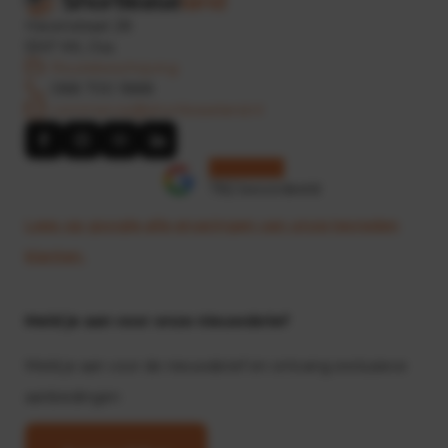
Havenstraat 28
5347 KK, Oss
Routebeschrijving
088 700 1888
commercie@shortleaseland.nl
782 beoordeeld
Lees op google alle ervaringen van onze tevreden
klanten.
Meld je aan voor onze nieuwsbrief
Meld je aan voor de nieuwsbrief en ontvang exclusieve
aanbiedingen