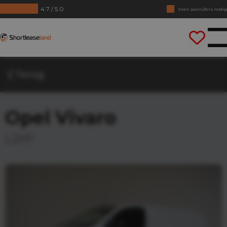
4.7 / 5.0
Geen jaarcijfers nodig
Direct rijden
Shortleaseland
Terug
Opel Vivaro
L2H1