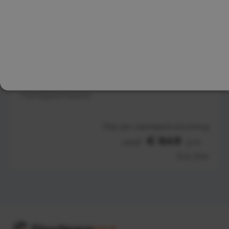
Ford Transit Custom
L1H1
Handgeschakeld
Prijs obv standaard uitvoering
€ 649
vanaf
p.m
Excl. btw