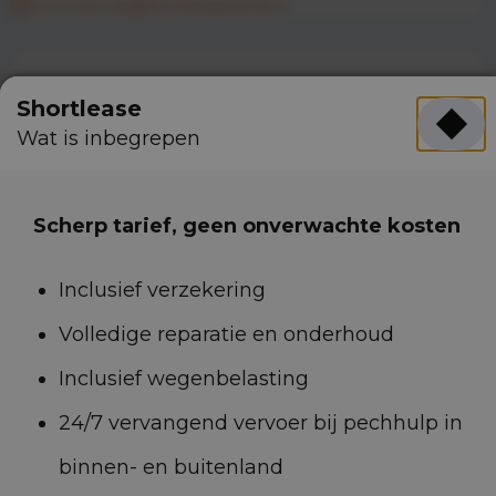
commercie@shortleaseland.nl
Specificaties
Shortlease
Wat is inbegrepen
Merk en model
Opel Vivaro
Carrosserievorm
Bestelbus
Scherp tarief, geen onverwachte kosten
Kleur
Overig
Inclusief verzekering
Aantal zitplaatsen
3
Volledige reparatie en onderhoud
Aantal deuren
5
Inclusief wegenbelasting
Brandstof
Diesel
24/7 vervangend vervoer bij pechhulp in
Transmissie
Handgeschakeld
binnen- en buitenland
Gewicht
1.551kg