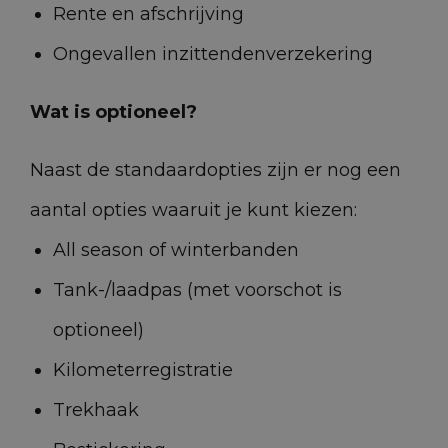
Rente en afschrijving
Voertuiglengte
496 cm
Ongevallen inzittendenverzekering
Lengte-variant
L2
Hoogte-variant
H1
Wat is optioneel?
Laadruimte voor de
251 cm
hele lengte
Naast de standaardopties zijn er nog een
Hoogte laadruimte
140 cm
aantal opties waaruit je kunt kiezen:
All season of winterbanden
Tank-/laadpas (met voorschot is
Opties & Toebehoren
optioneel)
(32)
Kilometerregistratie
Trekhaak
Airbag bestuurder