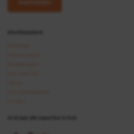
Aanmelden
Shortleaseland
Shortlease
Personenauto’s
Bedrijfswagens
Hoe werkt het?
Service
Over shortleaseland
Contact
Al 25 jaar alle expertise in huis