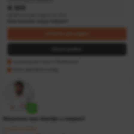
Uitvoering kan afwijken
€ 559
vanaf euro per maand, ex. btw
Hoe kunnen wij je helpen?
Offerte aanvragen
Direct bellen
Levering aan huis in Nederland
Geen jaarcijfers nodig
Waarmee kan Martijn u helpen?
0887001888