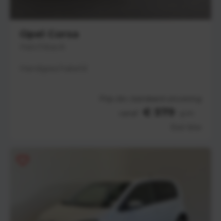
Opel Corsa
Hatchback
Handgeschakeld
Prijs obv standaard uitvoering
€ 579
vanaf
p.m
Excl. btw