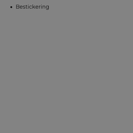
Bestickering
Alarmsysteem
Alarmsysteem klasse I
Alle opties bekijken
Standaard 100% ontzorgd onderweg
Inclusief verzekering
Volledige reparatie en onderhoud
Inclusief wegenbelasting