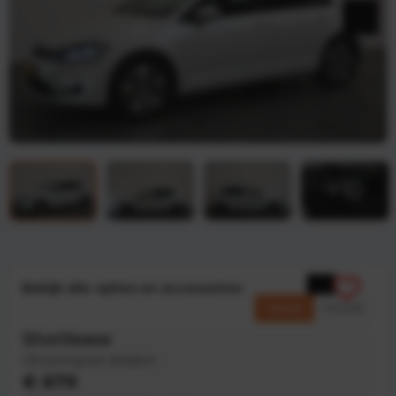
Bekijk alle opties en accessoires
Zakelijk
Particulier
Shortlease
Uitvoering kan afwijken
€ 679