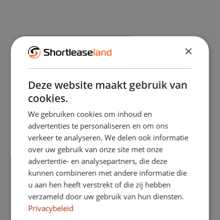
Flexibel, elektrisch rijden met
shortlease
×
Met een shortlease geniet je van
optimale flexibiliteit, aangezien je nooit
Deze website maakt gebruik van
cookies.
vastzit aan lange contracten. Daarnaast
We gebruiken cookies om inhoud en
wordt elektrisch rijden steeds
advertenties te personaliseren en om ons
verkeer te analyseren. We delen ook informatie
toegankelijker dankzij de vele
over uw gebruik van onze site met onze
snellaadmogelijkheden en de
advertentie- en analysepartners, die deze
kunnen combineren met andere informatie die
toevoeging van laadpalen op diverse
u aan hen heeft verstrekt of die zij hebben
verzameld door uw gebruik van hun diensten.
plekken. Hierdoor kun je jouw
Privacybeleid
elektrische auto steeds makkelijker