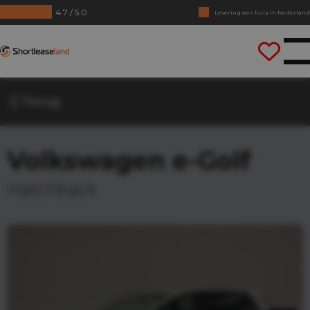
4.7 / 5.0
Levering aan huis in Nederland
Geen jaarcijfers nodig
Shortleaseland
Direct rijden
Terug
Volkswagen e-Golf
Hatchback