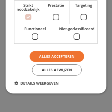
Strikt
Prestatie
Targeting
opladen thuis, op het werk of onderweg.
noodzakelijk
Ruim aanbod elektrische
auto's
Functioneel
Niet-geclassificeerd
Bij Shortleaseland hebben we een ruim
aanbod aan elektrische auto's. We
ALLES ACCEPTEREN
hebben elektrische voertuigen in
ALLES AFWIJZEN
verschillende varianten en uitvoeringen.
Ben jij nou op zoek naar een specifiek
DETAILS WEERGEVEN
model of een specifieke kleur, een
uitvoering met een grotere actieradius
of met extra opties, maar zie je deze niet