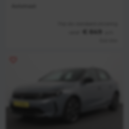
Automaat
Prijs obv standaard uitvoering
€ 649
vanaf
p.m
Excl. btw