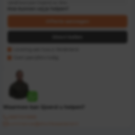
vanaf euro per maand, ex. btw
Hoe kunnen wij je helpen?
Offerte aanvragen
Direct bellen
Levering aan huis in Nederland
Geen jaarcijfers nodig
Waarmee kan Sjoerd u helpen?
0887001888
commercie@shortleaseland.nl