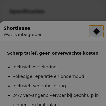
Specificaties
Shortlease
Merk en model
Volkswagen e-Golf
Wat is inbegrepen
Carrosserievorm
Hatchback
Kleur
Overig
Scherp tarief, geen onverwachte kosten
Aantal zitplaatsen
5
Aantal deuren
5
Inclusief verzekering
Brandstof
Elektrisch
Volledige reparatie en onderhoud
Transmissie
Automaat
Inclusief wegenbelasting
Gewicht
1.515 kg
24/7 vervangend vervoer bij pechhulp in
Actieradius
231 km
binnen- en buitenland