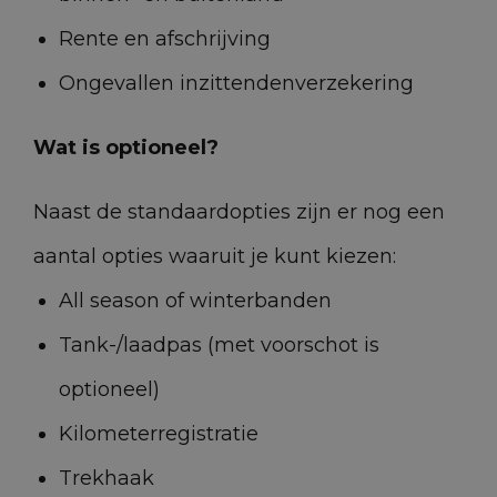
Accucapaciteit
36 kWh
Rente en afschrijving
Ongevallen inzittendenverzekering
Wat is optioneel?
Opties & Toebehoren
(64)
Naast de standaardopties zijn er nog een
aantal opties waaruit je kunt kiezen:
Achterbank in delen neerklapbaar
All season of winterbanden
Tank-/laadpas (met voorschot is
Airbag bestuurder
optioneel)
Kilometerregistratie
Airbag passagier
Trekhaak