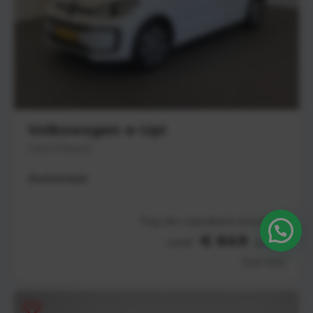
Volkswagen e-Up!
Hatchback
Automaat
Prijs obv standaard uitvoering
€ 649
vanaf
p.m
Excl. btw