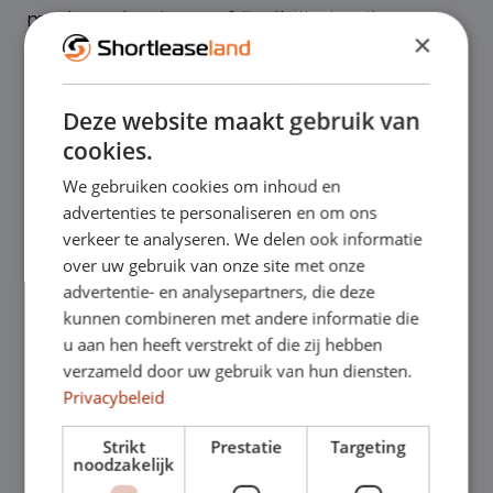
medewerker inzet of flexibiliteit wilt
×
behouden zonder langdurige
verplichtingen.
Deze website maakt gebruik van
cookies.
Bij Shortleaseland rijd je direct uit voorraad
We gebruiken cookies om inhoud en
advertenties te personaliseren en om ons
en profiteer je van flexibele
verkeer te analyseren. We delen ook informatie
shortleasecontracten die tussentijds
over uw gebruik van onze site met onze
advertentie- en analysepartners, die deze
aanpasbaar zijn. Zo blijf je wendbaar en
kunnen combineren met andere informatie die
u aan hen heeft verstrekt of die zij hebben
houd je grip op je mobiliteitskosten.
verzameld door uw gebruik van hun diensten.
Privacybeleid
Klantervaringen
Strikt
Prestatie
Targeting
noodzakelijk