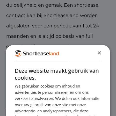
duidelijkheid en gemak. Een shortlease
contract kan bij Shortleaseland worden
afgesloten voor een periode van 1 tot 24
maanden en is altijd op basis van full
operational lease.
×
Deze website maakt gebruik van
Mercedes-Benz koel-vrieswagens :
cookies.
veelzijdig en betrouwbaar
We gebruiken cookies om inhoud en
advertenties te personaliseren en om ons
Onze Mercedes-Benz koel-vrieswagens zijn
verkeer te analyseren. We delen ook informatie
uitgerust met de koeltechnologieën die een
over uw gebruik van onze site met onze
advertentie- en analysepartners, die deze
constante temperatuur garanderen,