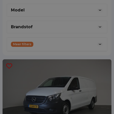
marketing kan combineren met mijn
Model
passie voor auto’s.
0887001888
Brandstof
Meer filters