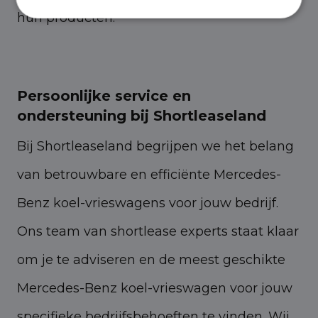
hun producten.
Persoonlijke service en
ondersteuning bij Shortleaseland
Bij Shortleaseland begrijpen we het belang
van betrouwbare en efficiënte Mercedes-
Benz koel-vrieswagens voor jouw bedrijf.
Ons team van shortlease experts staat klaar
om je te adviseren en de meest geschikte
Mercedes-Benz koel-vrieswagen voor jouw
specifieke bedrijfsbehoeften te vinden. Wij