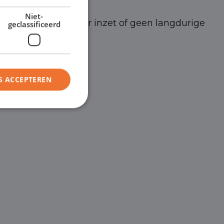
Niet-
en nieuwe medewerker inzet of geen langdurige
geclassificeerd
ds aanpasbaar zijn.
S ACCEPTEREN