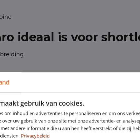
bine
o ideaal is voor short
tbreiding
maakt gebruik van cookies.
s om inhoud en advertenties te personaliseren en om ons verkee
 over uw gebruik van onze site met onze advertentie- en analyse
et andere informatie die u aan hen heeft verstrekt of die zij h
nden
 diensten.
Privacybeleid