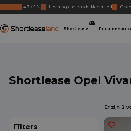
4.7 / 5.0
Levering aan huis in Nederland
Geen 
Shortleaseland
388
Shortlease
Personenauto
Shortlease Opel Viv
Er zijn
2
vo
Filters
Dev
Joh
Loi