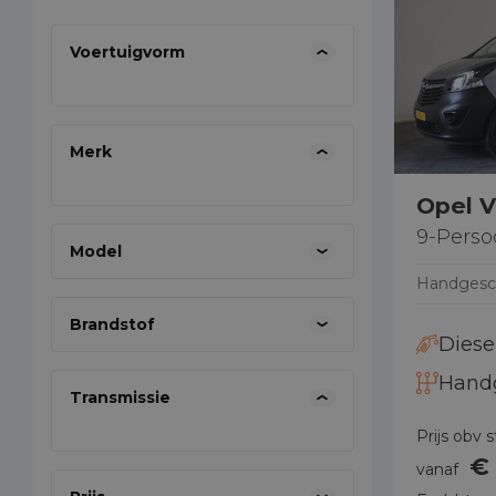
Voertuigvorm
Al ruim 35 
08
waar ik be
ruim 6 jare
Merk
werken met
vol ambitie
Opel V
9-Pers
Model
Handgesc
Brandstof
Diese
Hand
Transmissie
Prijs obv 
€
vanaf