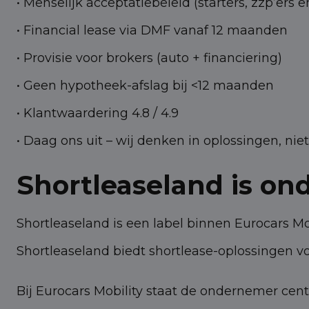
• Menselijk acceptatiebeleid (starters, zzp’ers
• Financial lease via DMF vanaf 12 maanden
• Provisie voor brokers (auto + financiering)
• Geen hypotheek-afslag bij <12 maanden
• Klantwaardering 4.8 / 4.9
• Daag ons uit – wij denken in oplossingen, nie
Shortleaseland is on
Shortleaseland is een label binnen Eurocars Mob
Shortleaseland biedt shortlease-oplossingen voor
Bij Eurocars Mobility staat de ondernemer cent