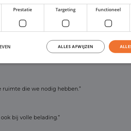
Prestatie
Targeting
Functioneel
a vervoer nodig hebt, piekdrukte wilt opvangen, e
 profiteer je van flexibele contracten die tussentij
EVEN
ALLES AFWIJZEN
ALLE
de ruimte die we nodig hebben.”
ok bij volle belading.”