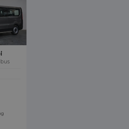
i
nbus
ng