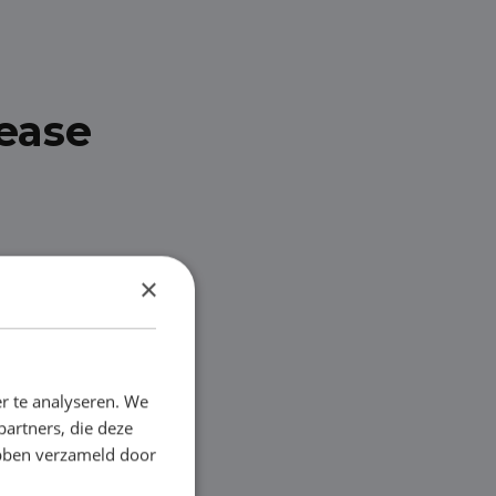
lease
×
r te analyseren. We
partners, die deze
ebben verzameld door