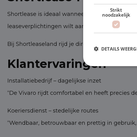
Strikt
Shortlease is ideaal wanneer je tijdelijk extr
noodzakelijk
leaseverplichtingen wilt aangaan.
Bij Shortleaseland rijd je direct uit voorraad en
DETAILS WEERG
Klantervaringen
Installatiebedrijf – dagelijkse inzet
“De Vivaro rijdt comfortabel en heeft precies 
Koeriersdienst – stedelijke routes
“Wendbaar, betrouwbaar en prettig in gebruik, o